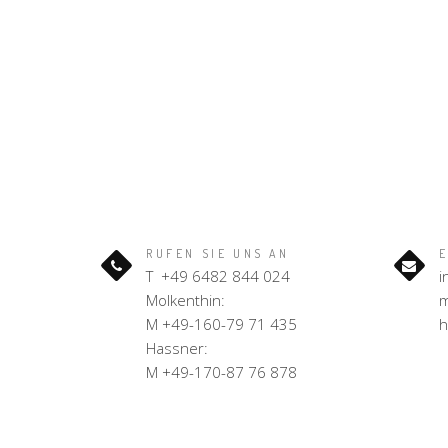
RUFEN SIE UNS AN
E
T +49 6482 844 024
i
Molkenthin:
m
M +49-160-79 71 435
h
Hassner:
M +49-170-87 76 878