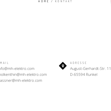
HOME
/
KONTAKT
MAIL
ADRESSE
nfo@mh-elektro.com
August-Gerhardt-Str. 1
olkenthin@mh-elektro.com
D-65594 Runkel
assner@mh-elektro.com